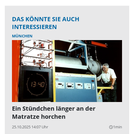
DAS KÖNNTE SIE AUCH
INTERESSIEREN
MÜNCHEN
Ein Stündchen länger an der
Matratze horchen
25.10.2025 14:07 Uhr
1min
query_builder