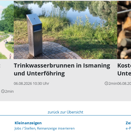
:
Trinkwasserbrunnen in Ismaning
Kost
und Unterföhring
Unte
06.08.2026 10:30 Uhr
2min
06.08.2
query_builder
2min
query_builder
zurück zur Übersicht
Kleinanzeigen
Ze
Jobs / Stellen
Keinanzeige inserieren
e-