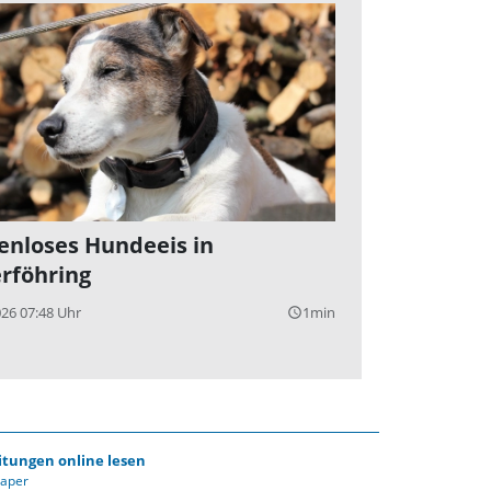
enloses Hundeeis in
rföhring
026 07:48 Uhr
1min
query_builder
itungen online lesen
Paper