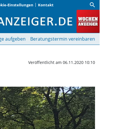
search
kie-Einstellungen
Kontakt
penplatz kommt | Woch
ge aufgeben
Beratungstermin vereinbaren
Veröffentlicht am 06.11.2020 10:10