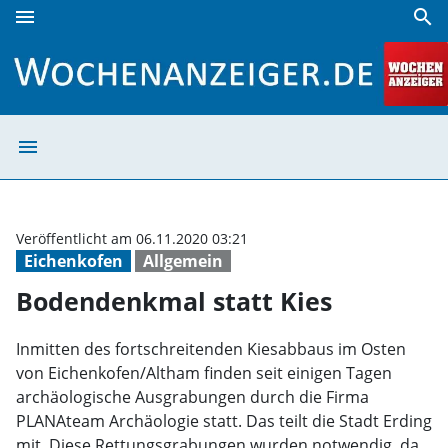
menu
search
Bodendenkmal statt Kies | Wochenanzeiger
menu
Bodendenkmal st
Veröffentlicht am 06.11.2020 03:21
Eichenkofen
Allgemein
Bodendenkmal statt Kies
Inmitten des fortschreitenden Kiesabbaus im Osten
von Eichenkofen/Altham finden seit einigen Tagen
archäologische Ausgrabungen durch die Firma
PLANAteam Archäologie statt. Das teilt die Stadt Erding
mit. Diese Rettungsgrabungen wurden notwendig, da