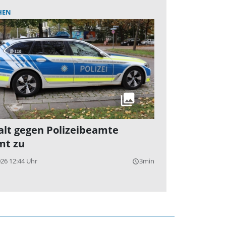
HEN
lt gegen Polizeibeamte
mt zu
026 12:44 Uhr
3min
query_builder