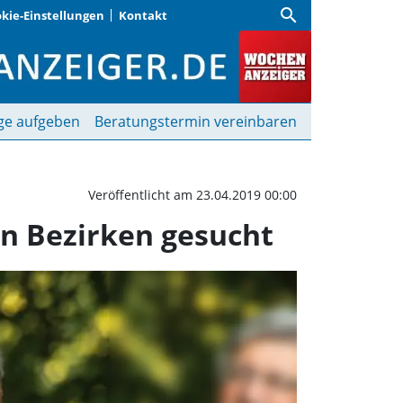
search
kie-Einstellungen
Kontakt
heitswacht in verschied
ge aufgeben
Beratungstermin vereinbaren
Veröffentlicht am 23.04.2019 00:00
n Bezirken gesucht