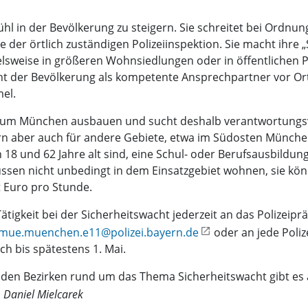
ühl in der Bevölkerung zu steigern. Sie schreitet bei Ordnu
 der örtlich zuständigen Polizeiinspektion. Sie macht ihre „S
lsweise in größeren Wohnsiedlungen oder in öffentlichen P
steht der Bevölkerung als kompetente Ansprechpartner vor O
el.
sidium München ausbauen und sucht deshalb verantwortungsv
 aber auch für andere Gebiete, etwa im Südosten Münchens
8 und 62 Jahre alt sind, eine Schul- oder Berufsausbildun
ssen nicht unbedingt in dem Einsatzgebiet wohnen, sie kö
t Euro pro Stunde.
tigkeit bei der Sicherheitswacht jederzeit an das Polizeipr
mue.muenchen.e11@polizei.bayern.de
oder an jede Poliz
ch bis spätestens 1. Mai.
den Bezirken rund um das Thema Sicherheitswacht gibt es a
Daniel Mielcarek