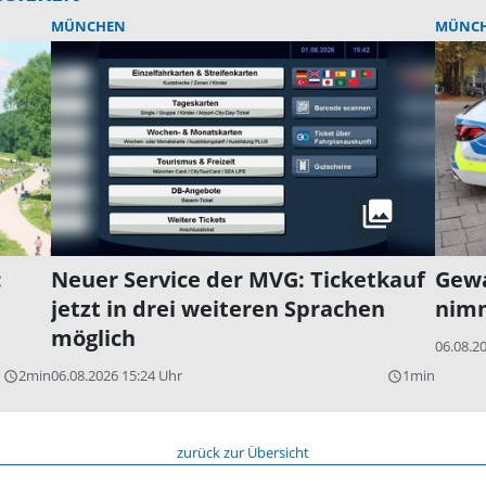
MÜNCHEN
MÜNC
:
Neuer Service der MVG: Ticketkauf
Gewa
jetzt in drei weiteren Sprachen
nim
möglich
06.08.2
2min
06.08.2026 15:24 Uhr
1min
query_builder
query_builder
zurück zur Übersicht