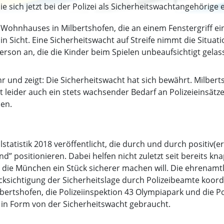
die sich jetzt bei der Polizei als Sicherheitswachtangehörige 
s Wohnhauses in Milbertshofen, die an einem Fenstergriff ei
n Sicht. Eine Sicherheitswacht auf Streife nimmt die Situati
on an, die die Kinder beim Spielen unbeaufsichtigt gelasse
ahr und zeigt: Die Sicherheitswacht hat sich bewährt. Milber
leider auch ein stets wachsender Bedarf an Polizeieinsätzen
hen.
statistik 2018 veröffentlicht, die durch und durch positiv(er
nd” positionieren. Dabei helfen nicht zuletzt seit bereits k
, die München ein Stück sicherer machen will. Die ehrenamtl
ücksichtigung der Sicherheitslage durch Polizeibeamte koor
ilbertshofen, die Polizeiinspektion 43 Olympiapark und die P
in Form von der Sicherheitswacht gebraucht.