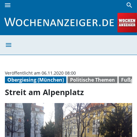
menu
search
Streit am Alpenplatz | Wochenanzeiger
menu
Streit am Alpen
Veröffentlicht am 06.11.2020 08:00
Obergiesing (München)
Politische Themen
Fußgä
Streit am Alpenplatz