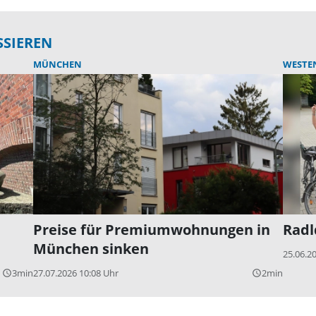
SSIEREN
MÜNCHEN
WESTE
Preise für Premiumwohnungen in
Radl
München sinken
25.06.2
3min
27.07.2026 10:08 Uhr
2min
query_builder
query_builder