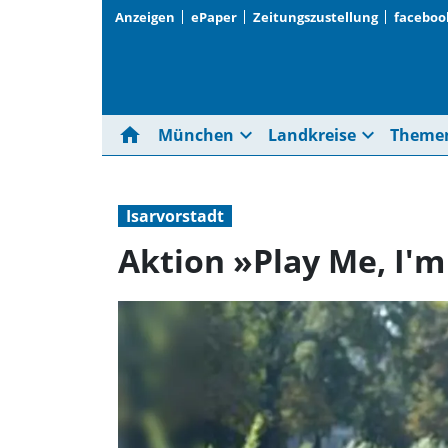
Anzeigen
ePaper
Zeitungszustellung
faceboo
home
expand_more
expand_more
München
Landkreise
Theme
Isarvorstadt
Aktion »Play Me, I'm