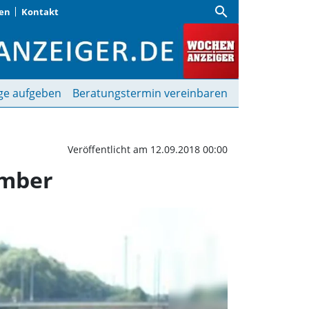
search
gen
Kontakt
 Yours« wieder bis 23. 
ge aufgeben
Beratungstermin vereinbaren
Veröffentlicht am 12.09.2018 00:00
ember