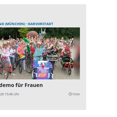
ND (MÜNCHEN)
ISARVORSTADT
demo für Frauen
026 15:46 Uhr
1min
query_builder