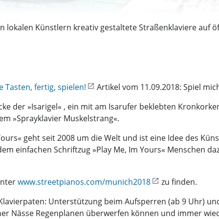
on lokalen Künstlern kreativ gestaltete Straßenklaviere auf
Tasten, fertig, spielen!
Artikel vom 11.09.2018: Spiel mich
ke der »Isarigel« , ein mit am Isarufer beklebten Kronkorke
em »Sprayklavier Muskelstrang«.
Yours« geht seit 2008 um die Welt und ist eine Idee des Küns
dem einfachen Schriftzug »Play Me, Im Yours« Menschen daz
unter
www.streetpianos.com/munich2018
zu finden.
avierpaten: Unterstützung beim Aufsperren (ab 9 Uhr) und
aner Nässe Regenplanen überwerfen können und immer wie