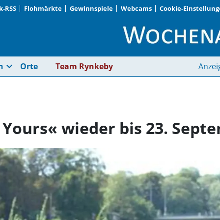
k-RSS
Flohmärkte
Gewinnspiele
Webcams
Cookie-Einstellun
Aktion »Play Me, I'm
expand_more
n
Orte
Team Rynkeby
Anzei
 Yours« wieder bis 23. Sept