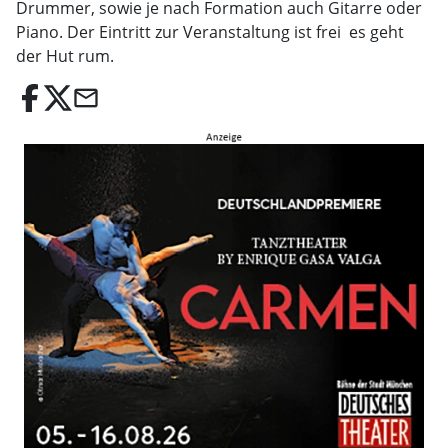
Drummer, sowie je nach Formation auch Gitarre oder
Piano. Der Eintritt zur Veranstaltung ist frei  es geht
der Hut rum.
email