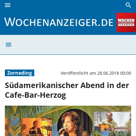
menu
search
Südamerikanischer Abend in der Cafe-Bar-Herzog | Woche
menu
Südamerikanisch
Zorneding
Veröffentlicht am 28.06.2018 00:00
Südamerikanischer Abend in der
Cafe-Bar-Herzog