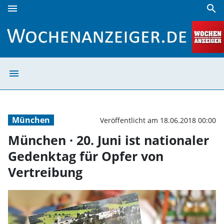
menu
search
München · 20. Juni ist nationaler Gedenktag für Opfer von
menu
München · 20. Ju
München
Veröffentlicht am 18.06.2018 00:00
München · 20. Juni ist nationaler
Gedenktag für Opfer von
Vertreibung