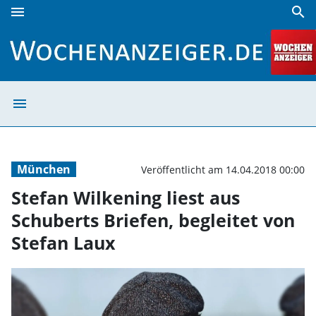
menu
search
Stefan Wilkening liest aus Schuberts Briefen, begleitet vo
menu
Stefan Wilkening
München
Veröffentlicht am 14.04.2018 00:00
Stefan Wilkening liest aus
Schuberts Briefen, begleitet von
Stefan Laux