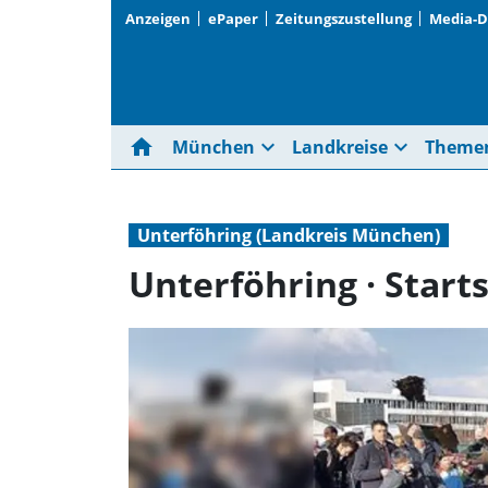
Anzeigen
ePaper
Zeitungszustellung
Media-
home
expand_more
expand_more
München
Landkreise
Theme
Unterföhring (Landkreis München)
Unterföhring · Star