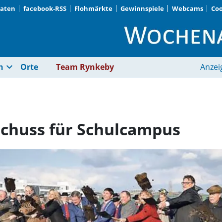
Daten
facebook-RSS
Flohmärkte
Gewinnspiele
Webcams
Coo
Unterföhring · Start
expand_more
n
Orte
Team Rynkeby
Anzei
tschuss für Schulcampus