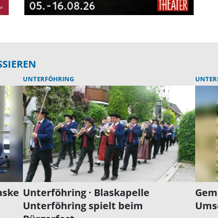
SSIEREN
UNTERFÖHRING
UNTER
aske
Unterföhring · Blaskapelle
Geme
Unterföhring spielt beim
Umse