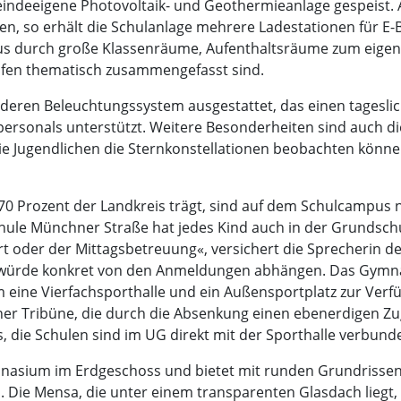
indeeigene Photovoltaik- und Geothermieanlage gespeist. 
n, so erhält die Schulanlage mehrere Ladestationen für E-B
s durch große Klassenräume, Aufenthaltsräume zum eigen
öfen thematisch zusammengefasst sind.
eren Beleuchtungssystem ausgestattet, das einen tageslich
ersonals unterstützt. Weitere Besonderheiten sind auch d
ie Jugendlichen die Sternkonstellationen beobachten könn
 Prozent der Landkreis trägt, sind auf dem Schulcampus n
chule Münchner Straße hat jedes Kind auch in der Grundsc
 oder der Mittagsbetreuung«, versichert die Sprecherin de
 würde konkret von den Anmeldungen abhängen. Das Gymnas
 eine Vierfachsporthalle und ein Außensportplatz zur Verfü
er Tribüne, die durch die Absenkung einen ebenerdigen Zug
 die Schulen sind im UG direkt mit der Sporthalle verbund
asium im Erdgeschoss und bietet mit runden Grundrissen
. Die Mensa, die unter einem transparenten Glasdach liegt,