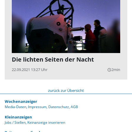
Die lichten Seiten der Nacht
22.09.2021 13:27 Uhr
2min
query_builder
zurück zur Übersicht
Wochenanzeiger
Media-Daten
Impressum
Datenschutz
AGB
Kleinanzeigen
Jobs / Stellen
Keinanzeige inserieren