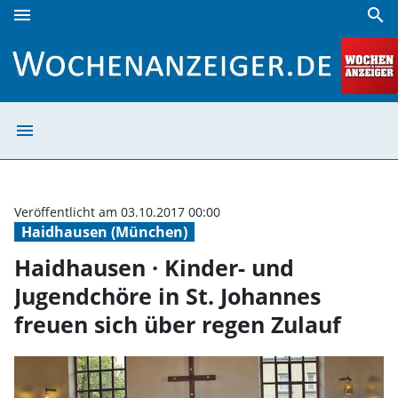
menu
search
Haidhausen · Kinder- und Jugendchöre in St. Johannes freu
menu
Haidhausen · Ki
Veröffentlicht am 03.10.2017 00:00
Haidhausen (München)
Haidhausen · Kinder- und
Jugendchöre in St. Johannes
freuen sich über regen Zulauf