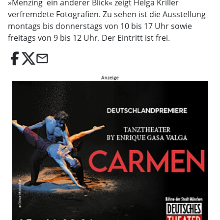
»Menzing  ein anderer Blick« zeigt Helga Kriller
verfremdete Fotografien. Zu sehen ist die Ausstellung
montags bis donnerstags von 10 bis 17 Uhr sowie
freitags von 9 bis 12 Uhr. Der Eintritt ist frei.
email