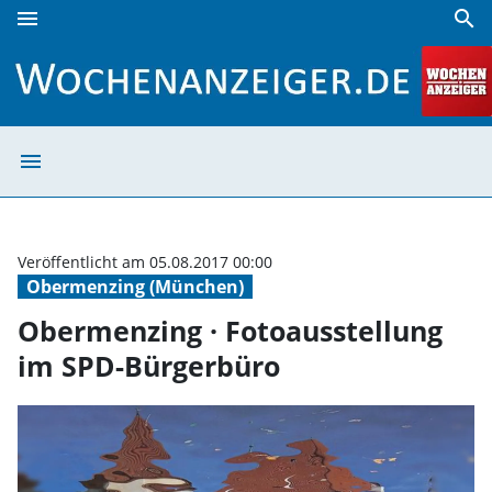
menu
search
Obermenzing · Fotoausstellung im SPD-Bürgerbüro | Woch
menu
Obermenzing · F
Veröffentlicht am 05.08.2017 00:00
Obermenzing (München)
Obermenzing · Fotoausstellung
im SPD-Bürgerbüro