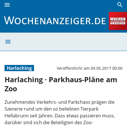
menu
search
Harlaching · Parkhaus-Pläne am Zoo | Wochenanzeiger
menu
Harlaching · Pa
Harlaching
Veröffentlicht am 09.05.2017 00:00
Harlaching · Parkhaus-Pläne am
Zoo
Zunehmendes Verkehrs- und Parkchaos prägen die
Szenerie rund um den so beliebten Tierpark
Hellabrunn seit Jahren. Dass etwas passieren muss,
darüber sind sich die Beteiligten des Zoo-