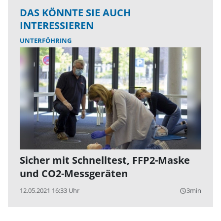
DAS KÖNNTE SIE AUCH
INTERESSIEREN
UNTERFÖHRING
Sicher mit Schnelltest, FFP2-Maske
und CO2-Messgeräten
12.05.2021 16:33 Uhr
3min
query_builder