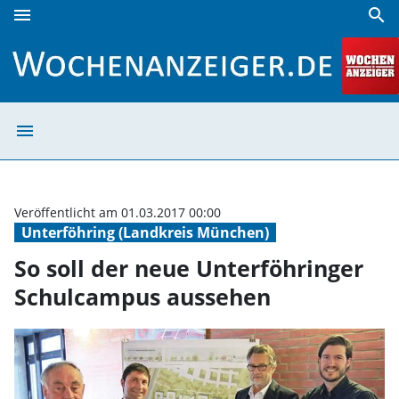
menu
search
So soll der neue Unterföhringer Schulcampus aussehen |
menu
So soll der neu
Veröffentlicht am 01.03.2017 00:00
Unterföhring (Landkreis München)
So soll der neue Unterföhringer
Schulcampus aussehen