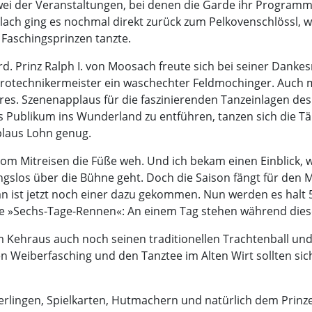
zwei der Veranstaltungen, bei denen die Garde ihr Progra
lach ging es nochmal direkt zurück zum Pelkoven­schlössl, 
Faschingsprinzen tanzte.
 Prinz Ralph I. von Moosach freute sich bei seiner Dankesre
ktrotechnikermeister ein waschechter Feldmochinger. Auch 
res. Szenenapplaus für die faszinierenden Tanzeinlagen des 
s Publikum ins Wunderland zu entführen, tanzen sich die 
pplaus Lohn genug.
m Mitreisen die Füße weh. Und ich bekam einen Einblick, wa
slos über die Bühne geht. Doch die Saison fängt für den M
tan ist jetzt noch einer dazu gekommen. Nun werden es halt
e »Sechs-Tage-Rennen«: An einem Tag stehen während dieser
 Kehraus auch noch seinen traditionellen Trachtenball und 
Weiberfasching und den Tanztee im Alten Wirt sollten sic
erlingen, Spielkarten, Hutmachern und natürlich dem Prinzen