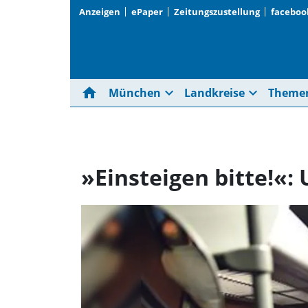
Anzeigen
ePaper
Zeitungszustellung
faceboo
home
expand_more
expand_more
München
Landkreise
Theme
»Einsteigen bitte!«