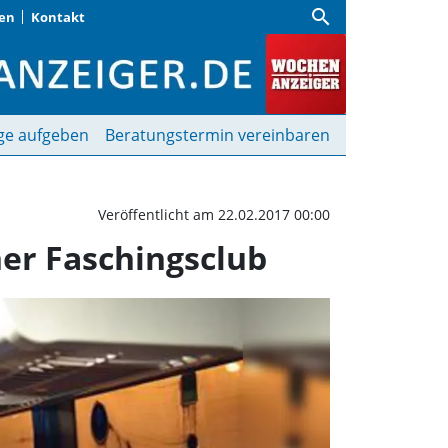
search
gen
Kontakt
 Unterwegs mit dem Moos
ge aufgeben
Beratungstermin vereinbaren
Veröffentlicht am 22.02.2017 00:00
er Faschingsclub