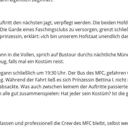
Auftritt den nächsten jagt, verpflegt werden. Die beiden 
ie Garde eines Faschingsclubs zu versorgen, grenzt schließ
prinzessin, erklärt: »Ich bin unserem Hofstaat unendlich dan
ann in die Vollen, sprich auf Bustour durchs nächtliche Mün
g, falls mal ein Kostüm reist.
egann schließlich um 19:30 Uhr. Der Bus des MFC, gefahre
. Während der Fahrt ließ es sich Prinzessin Bettina I. nich
absackte. Was auch zwischen keinem der Auftritte passiert
lle gut zusammenspielen: Hat jeder sein Kostüm? Ist die g
gelassen und professionell die Crew des MFC bleibt, selbst 