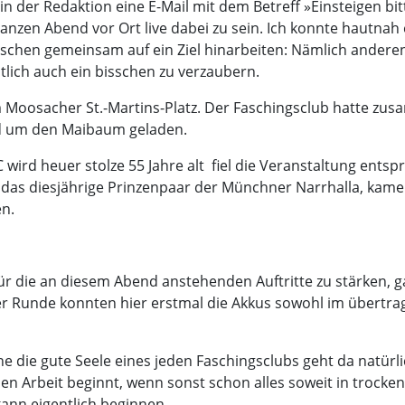
in der Redaktion eine E-Mail mit dem Betreff »Einsteigen bi
anzen Abend vor Ort live dabei zu sein. Ich konnte hautnah 
schen gemeinsam auf ein Ziel hinarbeiten: Nämlich anderen
ntlich auch ein bisschen zu verzaubern.
m Moosacher St.-Martins-Platz. Der Faschingsclub hatte zu
nd um den Maibaum geladen.
 wird heuer stolze 55 Jahre alt  fiel die Veranstaltung ents
ld, das diesjährige Prinzenpaar der Münchner Narrhalla, kam
en.
für die an diesem Abend anstehenden Auftritte zu stärken, 
her Runde konnten hier erstmal die Akkus sowohl im übertr
ne die gute Seele eines jeden Faschingsclubs geht da natür
n Arbeit beginnt, wenn sonst schon alles soweit in trockene
kann eigentlich beginnen.