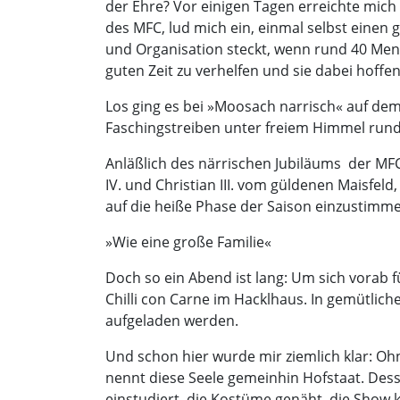
der Ehre? Vor einigen Tagen erreichte mich 
des MFC, lud mich ein, einmal selbst einen g
und Organisation steckt, wenn rund 40 Men
guten Zeit zu verhelfen und sie dabei hoffe
Los ging es bei »Moosach narrisch« auf de
Faschingstreiben unter freiem Himmel ru
Anläßlich des närrischen Jubiläums  der MFC
IV. und Christian III. vom güldenen Maisfe
auf die heiße Phase der Saison einzustimm
»Wie eine große Familie«
Doch so ein Abend ist lang: Um sich vorab 
Chilli con Carne im Hacklhaus. In gemütlic
aufgeladen werden.
Und schon hier wurde mir ziemlich klar: Oh
nennt diese Seele gemeinhin Hofstaat. Desse
einstudiert, die Kostüme genäht, die Show 