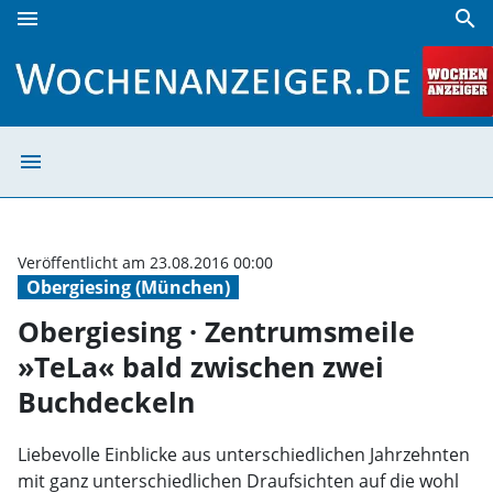
menu
search
Obergiesing · Zentrumsmeile »TeLa« bald zwischen zwei B
menu
Obergiesing · Z
Veröffentlicht am 23.08.2016 00:00
Obergiesing (München)
Obergiesing · Zentrumsmeile
»TeLa« bald zwischen zwei
Buchdeckeln
Liebevolle Einblicke aus unterschiedlichen Jahrzehnten
mit ganz unterschiedlichen Draufsichten auf die wohl