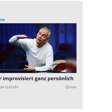
CH
r improvisiert ganz persönlich
024 12:25 Uhr
1min
query_builder