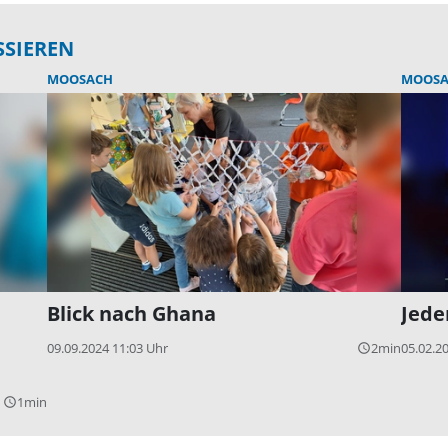
SSIEREN
MOOSACH
MOOSA
Blick nach Ghana
Jede
09.09.2024 11:03 Uhr
2min
05.02.2
query_builder
1min
query_builder