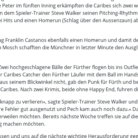
 Peter im fünften Inning erkämpften die Caribes sich zwei 
in dem Spieler-Trainer Steve Walker seinen Pitching-Rhythmus
ei Hits und einen Homerun (Schlag über den Aussenzaun) a
ug Franklin Castanos ebenfalls einen Homerun und damit de
Mosch schafften die Münchner in letzter Minute den Ausgleic
 Zwei hochgeschlagene Bälle der Fürther flogen bis ins Outfi
r Caribes Catcher den Fürther Läufer mit dem Ball im Han
 aus seinem Blickwinkel nicht, gab den Punk für Fürth und 
e Caribes. Nach zwei Krimis, beide ohne Happy End, fuhren d
so knapp zu verlieren«, sagte Spieler-Trainer Steve Walker un
re Fehler gut ausgenutzt und Pech kam auch noch dazu.« Dam
erweilen möchten. Bereits nächste Woche treffen sie auf die 
tig machen möchten.
assen und uns auf die nächste wichtige Herausforderung geg