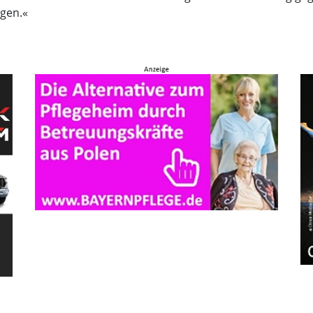
ngen.«