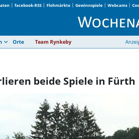
Daten
facebook-RSS
Flohmärkte
Gewinnspiele
Webcams
Coo
München Caribes verl
expand_more
n
Orte
Team Rynkeby
Anzei
ieren beide Spiele in Fürth