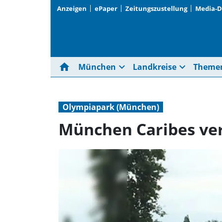
Anzeigen
ePaper
Zeitungszustellung
Media-
home
expand_more
expand_more
München
Landkreise
Theme
Olympiapark (München)
München Caribes verl