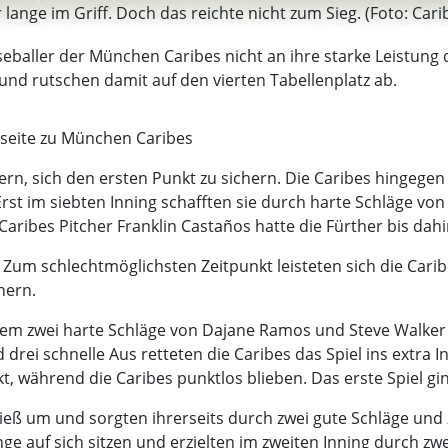
 lange im Griff. Doch das reichte nicht zum Sieg. (Foto: Cari
eballer der München Caribes nicht an ihre starke Leistung 
 und rutschen damit auf den vierten Tabellenplatz ab.
eite zu München Caribes
ern, sich den ersten Punkt zu sichern. Die Caribes hingege
 Erst im siebten Inning schafften sie durch harte Schläge v
aribes Pitcher Franklin Castaños hatte die Fürther bis dahin
m schlechtmöglichsten Zeitpunkt leisteten sich die Caribe
nern.
 dem zwei harte Schläge von Dajane Ramos und Steve Walker 
drei schnelle Aus retteten die Caribes das Spiel ins extra In
, während die Caribes punktlos blieben. Das erste Spiel gin
ieß um und sorgten ihrerseits durch zwei gute Schläge und 
nge auf sich sitzen und erzielten im zweiten Inning durch zw