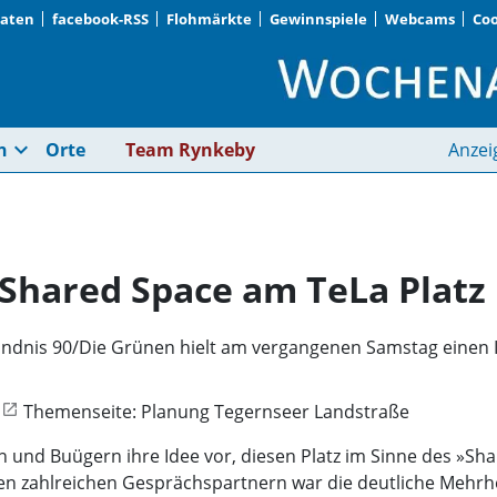
Daten
facebook-RSS
Flohmärkte
Gewinnspiele
Webcams
Coo
Giesing/Harlaching ·
expand_more
n
Orte
Team Rynkeby
Anzei
 Shared Space am TeLa Platz
ndnis 90/Die Grünen hielt am vergangenen Samstag einen I
Themenseite: Planung Tegernseer Landstraße
en und Buügern ihre Idee vor, diesen Platz im Sinne des »S
den zahlreichen Gesprächspartnern war die deutliche Mehrh