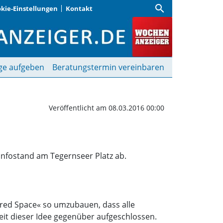
search
kie-Einstellungen
Kontakt
 Shared Space am TeLa P
ge aufgeben
Beratungstermin vereinbaren
Veröffentlicht am 08.03.2016 00:00
nfostand am Tegernseer Platz ab.
hared Space« so umzubauen, dass alle
eit dieser Idee gegenüber aufgeschlossen.