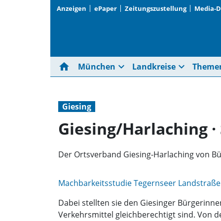
Anzeigen
ePaper
Zeitungszustellung
Media-
home
expand_more
expand_more
München
Landkreise
Theme
Giesing
Giesing/Harlaching ·
Der Ortsverband Giesing-Harlaching von Bü
Machbarkeitsstudie Tegernseer Landstraße
Dabei stellten sie den Giesinger Bürgerinn
Verkehrsmittel gleichberechtigt sind. Von 