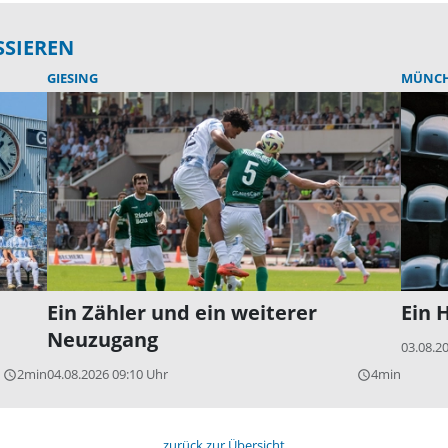
SSIEREN
GIESING
MÜNC
Ein Zähler und ein weiterer
Ein 
Neuzugang
03.08.2
2min
04.08.2026 09:10 Uhr
4min
query_builder
query_builder
zurück zur Übersicht