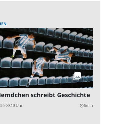
HEN
Hemdchen schreibt Geschichte
026 09:19 Uhr
6min
query_builder