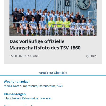
Das vorläufige offizielle
Mannschaftsfoto des TSV 1860
05.08.2026 13:09 Uhr
2min
query_builder
zurück zur Übersicht
Wochenanzeiger
Media-Daten
Impressum
Datenschutz
AGB
Kleinanzeigen
Jobs / Stellen
Keinanzeige inserieren