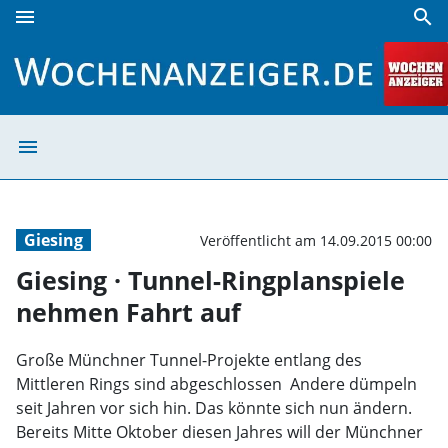
menu
search
Giesing · Tunnel-Ringplanspiele nehmen Fahrt auf | Woche
menu
Giesing · Tunne
Giesing
Veröffentlicht am 14.09.2015 00:00
Giesing · Tunnel-Ringplanspiele
nehmen Fahrt auf
Große Münchner Tunnel-Projekte entlang des
Mittleren Rings sind abgeschlossen  Andere dümpeln
seit Jahren vor sich hin. Das könnte sich nun ändern.
Bereits Mitte Oktober diesen Jahres will der Münchner