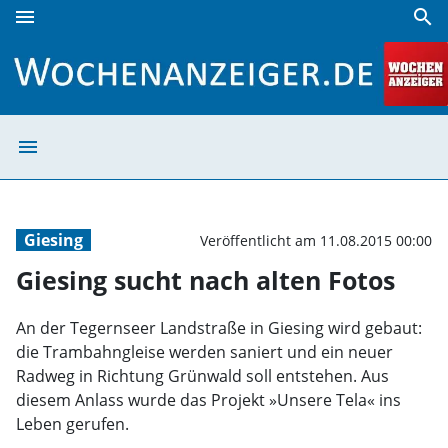
menu
search
Giesing sucht nach alten Fotos | Wochenanzeiger
menu
Giesing sucht n
Giesing
Veröffentlicht am 11.08.2015 00:00
Giesing sucht nach alten Fotos
An der Tegernseer Landstraße in Giesing wird gebaut:
die Trambahngleise werden saniert und ein neuer
Radweg in Richtung Grünwald soll entstehen. Aus
diesem Anlass wurde das Projekt »Unsere Tela« ins
Leben gerufen.