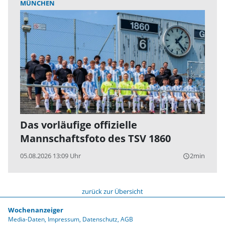
MÜNCHEN
Das vorläufige offizielle
Mannschaftsfoto des TSV 1860
05.08.2026 13:09 Uhr
2min
query_builder
zurück zur Übersicht
Wochenanzeiger
Media-Daten
Impressum
Datenschutz
AGB