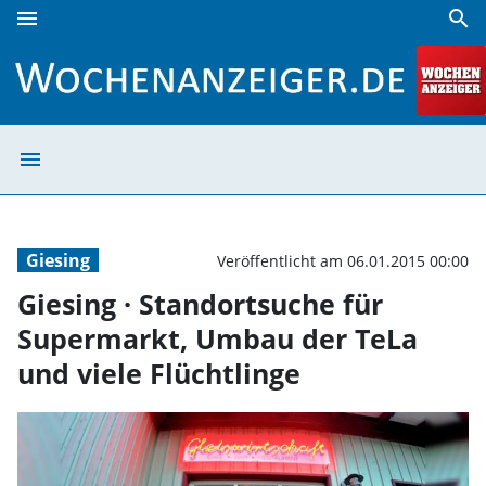
menu
search
Giesing · Standortsuche für Supermarkt, Umbau der TeLa u
menu
Giesing · Stand
Giesing
Veröffentlicht am 06.01.2015 00:00
Giesing · Standortsuche für
Supermarkt, Umbau der TeLa
und viele Flüchtlinge