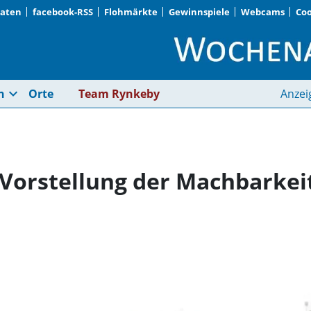
Daten
facebook-RSS
Flohmärkte
Gewinnspiele
Webcams
Coo
Giesing/Harlaching ·
expand_more
n
Orte
Team Rynkeby
Anzei
 Vorstellung der Machbarkei