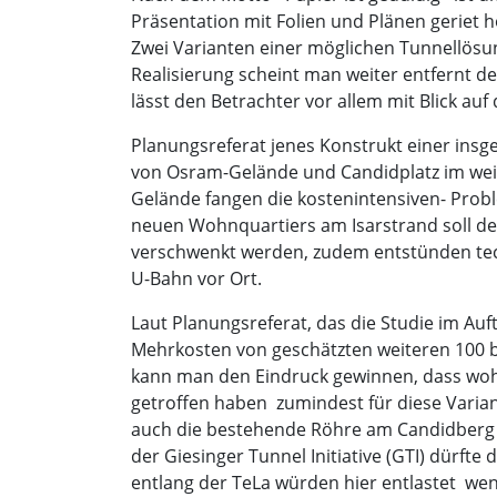
Präsentation mit Folien und Plänen geriet hö
Zwei Varianten einer möglichen Tunnellös
Realisierung scheint man weiter entfernt d
lässt den Betrachter vor allem mit Blick au
Planungsreferat jenes Konstrukt einer ins
von Osram-Gelände und Candidplatz im wei
Gelände fangen die kostenintensiven- Prob
neuen Wohnquartiers am Isarstrand soll de
verschwenkt werden, zudem entstünden tec
U-Bahn vor Ort.
Laut Planungsreferat, das die Studie im A
Mehrkosten von geschätzten weiteren 100 bi
kann man den Eindruck gewinnen, dass wohl
getroffen haben  zumindest für diese Vari
auch die bestehende Röhre am Candidberg 
der Giesinger Tunnel Initiative (GTI) dürf
entlang der TeLa würden hier entlastet  we