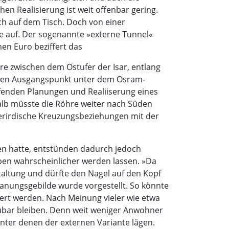
hen Realisierung ist weit offenbar gering.
h auf dem Tisch. Doch von einer
le auf. Der sogenannte »externe Tunnel«
nen Euro beziffert das
e zwischen dem Ostufer der Isar, entlang
iven Ausgangspunkt unter dem Osram-
ufenden Planungen und Realiiserung eines
alb müsste die Röhre weiter nach Süden
erirdische Kreuzungsbeziehungen mit der
ben hatte, entstünden dadurch jedoch
eben wahrscheinlicher werden lassen. »Da
taltung und dürfte den Nagel auf den Kopf
lanungsgebilde wurde vorgestellt. So könnte
rt werden. Nach Meinung vieler wie etwa
haubar bleiben. Denn weit weniger Anwohner
unter denen der externen Variante lägen.