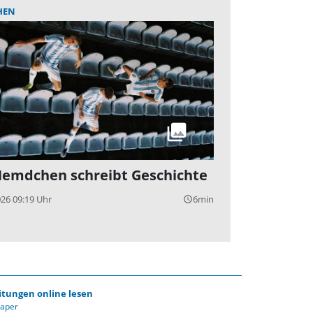
HEN
Hemdchen schreibt Geschichte
026 09:19 Uhr
6min
query_builder
itungen online lesen
Paper