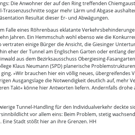
ings: Die Anwohner der auf den Ring treffenden Chiemgaus
-Trassenzuschnitte sogar mehr Lärm und Abgase aushalten 
räsentation Resultat dieser Er- und Abwägungen.
 im Falle eines Röhrenbaus eklatante Verkehrsbehinderungen
zehn Jahren. Ein Hemmschuh wohl ebenso wie die Konkurren
vertraten einige Bürger die Ansicht, die Giesinger Untertu
ehin eher der Tunnel am Englischen Garten oder entlang der
Reinwald aus dem Bezirksausschuss Obergiesing-Fasangarte
lege Klaus Neumann (SPD) planerische Problemstrukturen
r ging. »Wir brauchen hier ein völlig neues, übergreifendes
ierigen Ausgangslage die Notwendigkeit deutlich auf, mehr V
en Takt« könne hier Antworten liefern. Andernfalls drohe au
wierige Tunnel-Handling für den Individualverkehr deckte s
ersinnbildlicht vor allem eins: Beim Problem, stetig wachsen
 Eine Stadt stößt hier an ihre Grenzen. HH