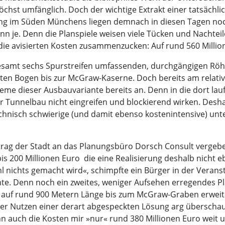
chst umfänglich. Doch der wichtige Extrakt einer tatsächlic
ung im Süden Münchens liegen demnach in diesen Tagen noc
enn je. Denn die Planspiele weisen viele Tücken und Nachtei
f die avisierten Kosten zusammenzucken: Auf rund 560 Millio
gesamt sechs Spurstreifen umfassenden, durchgängigen Röhr
ten Bogen bis zur McGraw-Kaserne. Doch bereits am relat
leme dieser Ausbauvariante bereits an. Denn in die dort la
r Tunnelbau nicht eingreifen und blockierend wirken. Desh
hnisch schwierige (und damit ebenso kostenintensive) unt
uftrag der Stadt an das Planungsbüro Dorsch Consult verge
s 200 Millionen Euro  die eine Realisierung deshalb nicht 
 nichts gemacht wird«, schimpfte ein Bürger in der Verans
ante. Denn noch ein zweites, weniger Aufsehen erregendes P
auf rund 900 Metern Länge bis zum McGraw-Graben erweite
te der Nutzen einer derart abgespeckten Lösung arg übersc
nn auch die Kosten mir »nur« rund 380 Millionen Euro weit 