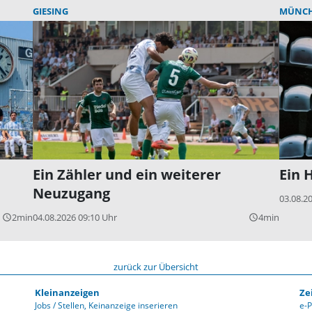
GIESING
MÜNC
Ein Zähler und ein weiterer
Ein 
Neuzugang
03.08.2
2min
04.08.2026 09:10 Uhr
4min
query_builder
query_builder
zurück zur Übersicht
Kleinanzeigen
Ze
Jobs / Stellen
Keinanzeige inserieren
e-