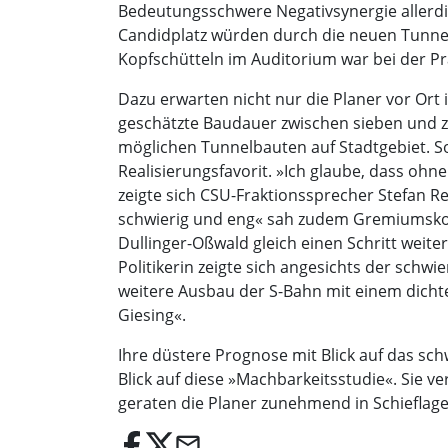
Bedeutungsschwere Negativsynergie allerd
Candidplatz würden durch die neuen Tunnel
Kopfschütteln im Auditorium war bei der P
Dazu erwarten nicht nur die Planer vor Ort
geschätzte Baudauer zwischen sieben und 
möglichen Tunnelbauten auf Stadtgebiet. So 
Realisierungsfavorit. »Ich glaube, dass ohn
zeigte sich CSU-Fraktionssprecher Stefan 
schwierig und eng« sah zudem Gremiumskol
Dullinger-Oßwald gleich einen Schritt weite
Politikerin zeigte sich angesichts der schw
weitere Ausbau der S-Bahn mit einem dichter
Giesing«.
Ihre düstere Prognose mit Blick auf das sch
Blick auf diese »Machbarkeitsstudie«. Sie v
geraten die Planer zunehmend in Schieflage.
email