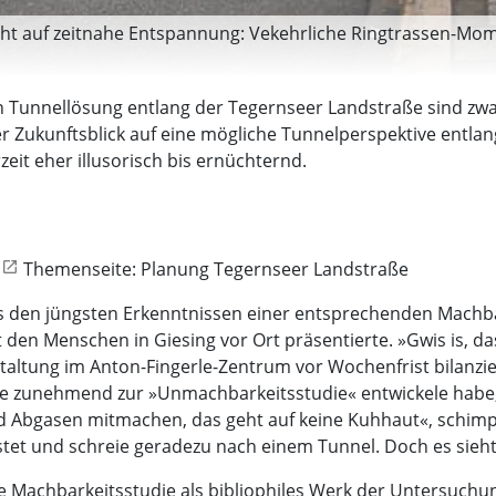
cht auf zeitnahe Entspannung: Vekehrliche Ringtrassen-M
en Tunnellösung entlang der Tegernseer Landstraße sind zwa
der Zukunftsblick auf eine mögliche Tunnelperspektive entla
eit eher illusorisch bis ernüchternd.
Themenseite: Planung Tegernseer Landstraße
us den jüngsten Erkenntnissen einer entsprechenden Machba
t den Menschen in Giesing vor Ort präsentierte. »Gwis is, da
taltung im Anton-Fingerle-Zentrum vor Wochenfrist bilanz
tudie zunehmend zur »Unmachbarkeitsstudie« entwickele hab
 Abgasen mitmachen, das geht auf keine Kuhhaut«, schimpft
stet und schreie geradezu nach einem Tunnel. Doch es sieht 
ie Machbarkeitsstudie als bibliophiles Werk der Untersuch