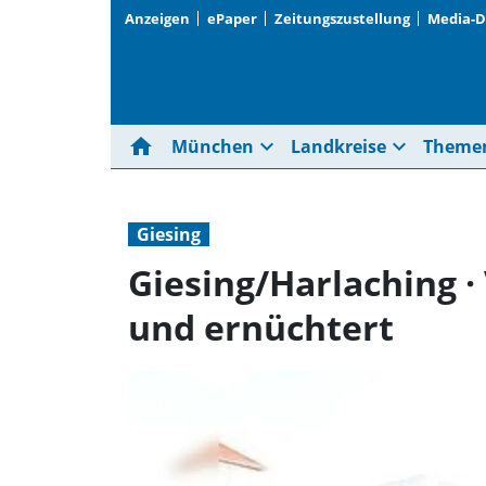
Anzeigen
ePaper
Zeitungszustellung
Media-
home
expand_more
expand_more
München
Landkreise
Theme
Giesing
Giesing/Harlaching ·
und ernüchtert