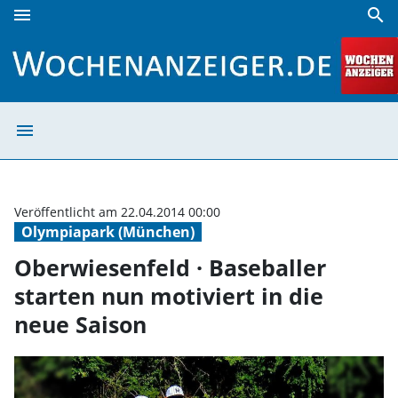
menu
search
Oberwiesenfeld · Baseballer starten nun motiviert in die 
menu
Oberwiesenfeld ·
Veröffentlicht am 22.04.2014 00:00
Olympiapark (München)
Oberwiesenfeld · Baseballer
starten nun motiviert in die
neue Saison