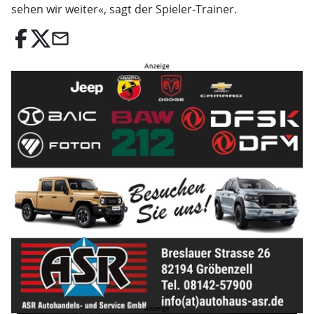
sehen wir weiter«, sagt der Spieler-Trainer.
email