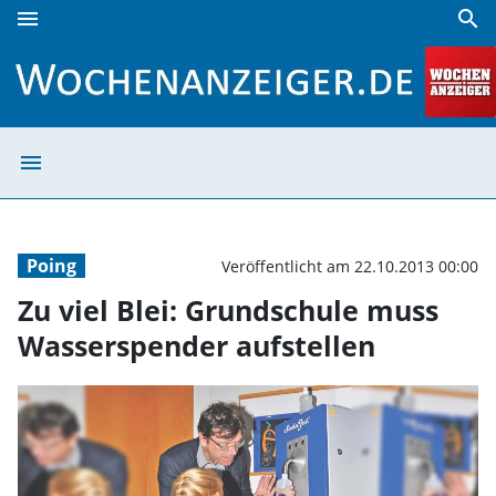
menu
search
Zu viel Blei: Grundschule muss Wasserspender aufstellen 
menu
Zu viel Blei: G
Poing
Veröffentlicht am 22.10.2013 00:00
Zu viel Blei: Grundschule muss
Wasserspender aufstellen