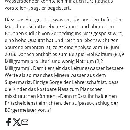
Wasserspender könnte ich mir auch fürs Rathaus
vorstellen«, sagt er begeistert.
Dass das Poinger Trinkwasser, das aus den Tiefen der
Münchner Schotterebene stammt und über einen
Brunnen südlich von Zorneding ins Netz gespeist wird,
eine hohe Qualität hat und reich an lebenswichtigen
Spurenelementen ist, zeigt eine Analyse vom 18. Juni
2013. Danach enthält es zum Beispiel viel Kalzium (82,9
Milligramm pro Liter) und wenig Natrium (2,2
Milligramm). Damit erzielt das Leitungswasser bessere
Werte als so manches Mineralwasser aus dem
Supermarkt. Einzige Sorge der Lehrerschaft ist, dass
die Kinder das kostbare Nass zum Planschen
missbrauchen könnten. »Dann müsst ihr halt einen
Pritscheldienst einrichten, der aufpasst«, schlug der
Bürgermeister vor. sf
email