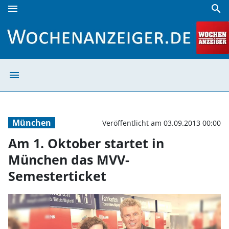
menu
search
Am 1. Oktober startet in München das MVV-Semesterticket
menu
Am 1. Oktober s
München
Veröffentlicht am 03.09.2013 00:00
Am 1. Oktober startet in
München das MVV-
Semesterticket