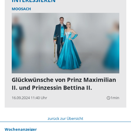
MOOSACH
Glückwünsche von Prinz Maximilian
II. und Prinzessin Bettina II.
16.09.2024 11:40 Uhr
1min
query_builder
zurück zur Übersicht
Wochenanzeiger