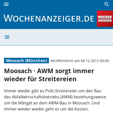
menu
search
Moosach · AWM sorgt immer wieder für Streitereien | Woc
menu
Moosach · AWM s
Moosach (München)
Veröffentlicht am 04.12.2012 00:00
Moosach · AWM sorgt immer
wieder für Streitereien
Immer wieder gibt es Polit-Streitereien um den Bau
des Abfallwirtschaftsbetriebs (AWM) beziehungsweise
um die Mängel an dem AWM-Bau in Moosach. Und
immer wieder wieder geht es um die Kosten.