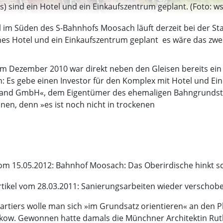
 sind ein Hotel und ein Einkaufszentrum geplant. (Foto: ws
al im Süden des S-Bahnhofs Moosach läuft derzeit bei der St
hes Hotel und ein Einkaufszentrum geplant  es wäre das zw
m Dezember 2010 war direkt neben den Gleisen bereits ei
n: Es gebe einen Investor für den Komplex mit Hotel und Ei
and GmbH«, dem Eigentümer des ehemaligen Bahngrundstü
en, denn »es ist noch nicht in trockenen
vom 15.05.2012: Bahnhof Moosach: Das Oberirdische hinkt 
tikel vom 28.03.2011: Sanierungsarbeiten wieder verschob
quartiers wolle man sich »im Grundsatz orientieren« an den
kow. Gewonnen hatte damals die Münchner Architektin Ruth