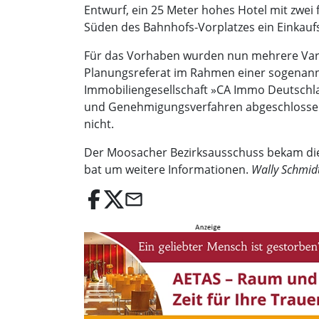
Entwurf, ein 25 Meter hohes Hotel mit zwe
Süden des Bahnhofs-Vorplatzes ein Einkaufs
Für das Vorhaben wurden nun mehrere Varia
Planungsreferat im Rahmen einer sogenannt
Immobiliengesellschaft »CA Immo Deutschlan
und Genehmigungsverfahren abgeschlossen i
nicht.
Der Moosacher Bezirksausschuss bekam die
bat um weitere Informationen.
Wally Schmid
email