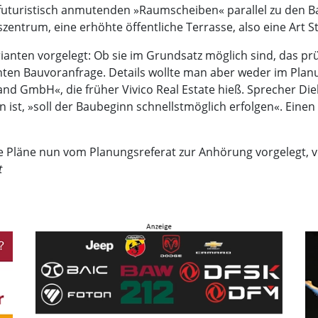
i futuristisch anmutenden »Raumscheiben« parallel zu den 
zentrum, eine erhöhte öffentliche Terrasse, also eine Art 
nten vorgelegt: Ob sie im Grundsatz möglich sind, das prü
en Bauvoranfrage. Details wollte man aber weder im Plan
d GmbH«, die früher Vivico Real Estate hieß. Sprecher Diek
st, »soll der Baubeginn schnellstmöglich erfolgen«. Eine
 Pläne nun vom Planungsreferat zur Anhörung vorgelegt, v
t