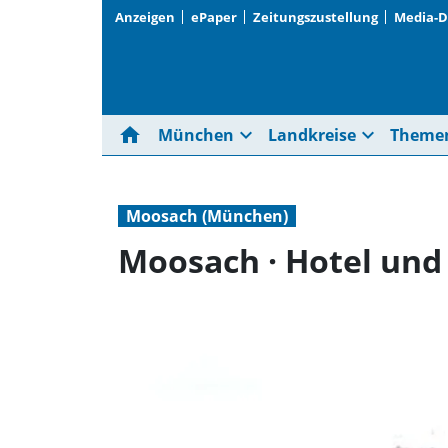
Anzeigen
ePaper
Zeitungszustellung
Media-
home
expand_more
expand_more
München
Landkreise
Theme
Moosach (München)
Moosach · Hotel und