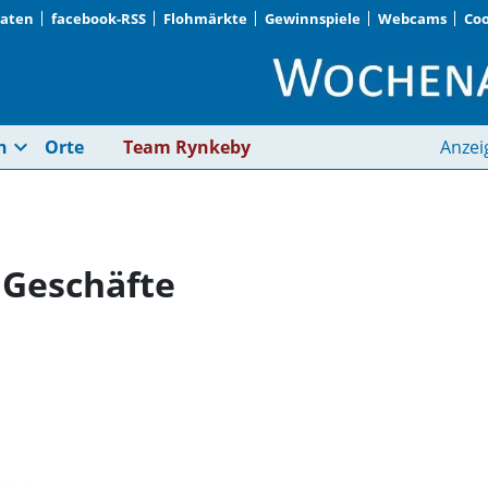
Daten
facebook-RSS
Flohmärkte
Gewinnspiele
Webcams
Coo
Moosach · Hotel und
expand_more
n
Orte
Team Rynkeby
Anzei
 Geschäfte