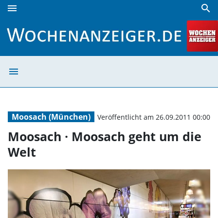
menu
search
Moosach · Moosach geht um die Welt | Wochenanzeiger
menu
Moosach · Moos
Moosach (München)
Veröffentlicht am 26.09.2011 00:00
Moosach · Moosach geht um die
Welt