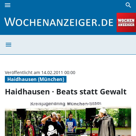
menu
search
Haidhausen · Beats statt Gewalt | Wochenanzeiger
menu
Haidhausen · Be
Veröffentlicht am 14.02.2011 00:00
Haidhausen (München)
Haidhausen · Beats statt Gewalt