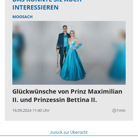
INTERESSIEREN
MOOSACH
Glückwünsche von Prinz Maximilian
II. und Prinzessin Bettina II.
16.09.2024 11:40 Uhr
1min
query_builder
zurück zur Übersicht