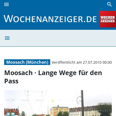
menu
search
Moosach · Lange Wege für den Pass | Wochenanzeiger
menu
Moosach · Lange
Moosach (München)
Veröffentlicht am 27.07.2010 00:00
Moosach · Lange Wege für den
Pass