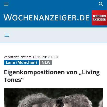
menu
search
Eigenkompositionen von „Living Tones“ | Wochenanzeiger
menu
Eigenkompositio
Veröffentlicht am 13.11.2017 15:30
Laim (München)
NLW
Eigenkompositionen von „Living
Tones“