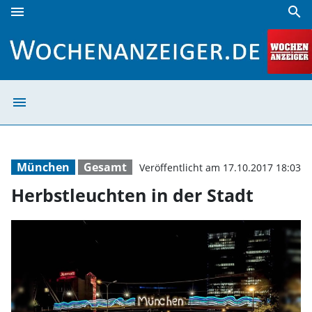
menu
search
Herbstleuchten in der Stadt | Wochenanzeiger
menu
Herbstleuchten 
München
Gesamt
Veröffentlicht am 17.10.2017 18:03
Herbstleuchten in der Stadt