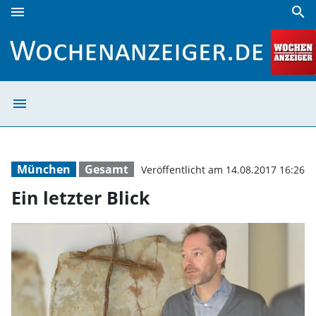
menu
search
Ein letzter Blick | Wochenanzeiger
menu
Ein letzter Blic
München
Gesamt
Veröffentlicht am 14.08.2017 16:26
Ein letzter Blick