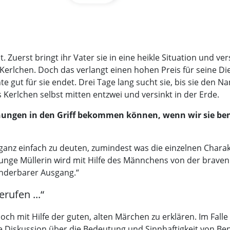
t. Zuerst bringt ihr Vater sie in eine heikle Situation und v
ges Kerlchen. Doch das verlangt einen hohen Preis für seine 
e gut für sie endet. Drei Tage lang sucht sie, bis sie den 
s Kerlchen selbst mitten entzwei und versinkt in der Erde.
hungen in den Griff bekommen können, wenn wir sie ben
 ganz einfach zu deuten, zumindest was die einzelnen Chara
unge Müllerin wird mit Hilfe des Männchens von der braven T
underbarer Ausgang.“
rufen ...“
noch mit Hilfe der guten, alten Märchen zu erklären. Im F
ie Diskussion über die Bedeutung und Sinnhaftigkeit von 