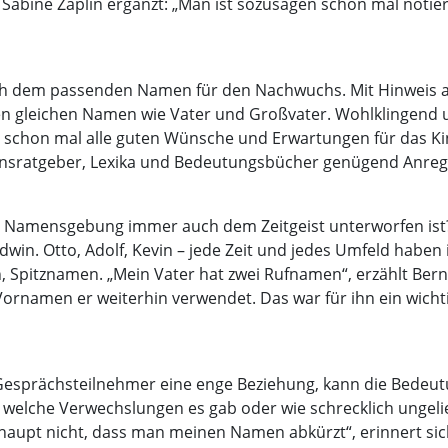
Sabine Zaplin ergänzt: „Man ist sozusagen schon mal notiert
nach dem passenden Namen für den Nachwuchs. Mit Hinweis 
n gleichen Namen wie Vater und Großvater. Wohlklingend
schon mal alle guten Wünsche und Erwartungen für das Kind
mensratgeber, Lexika und Bedeutungsbücher genügend Anregu
die Namensgebung immer auch dem Zeitgeist unterworfen i
in. Otto, Adolf, Kevin – jede Zeit und jedes Umfeld haben
Spitznamen. „Mein Vater hat zwei Rufnamen“, erzählt Bern
 Vornamen er weiterhin verwendet. Das war für ihn ein wicht
Gesprächsteilnehmer eine enge Beziehung, kann die Bedeut
 welche Verwechslungen es gab oder wie schrecklich ungeli
haupt nicht, dass man meinen Namen abkürzt“, erinnert sic