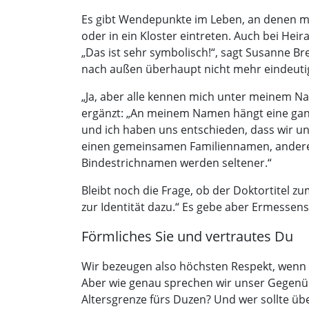
Es gibt Wendepunkte im Leben, an denen ma
oder in ein Kloster eintreten. Auch bei He
„Das ist sehr symbolisch!“, sagt Susanne Br
nach außen überhaupt nicht mehr eindeutig
„Ja, aber alle kennen mich unter meinem 
ergänzt: „An meinem Namen hängt eine ganze 
und ich haben uns entschieden, dass wir 
einen gemeinsamen Familiennamen, andere zie
Bindestrichnamen werden seltener.“
Bleibt noch die Frage, ob der Doktortitel zu
zur Identität dazu.“ Es gebe aber Ermessenspi
Förmliches Sie und vertrautes Du
Wir bezeugen also höchsten Respekt, wenn 
Aber wie genau sprechen wir unser Gegenüb
Altersgrenze fürs Duzen? Und wer sollte üb