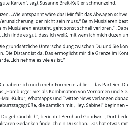
 gute Karten“, sagt Susanne Breit-Keßler schmunzelnd.
uzen. „Wie entspannt wäre das! Mir fällt das Abwägen sc
erunsicherung, der nicht sein muss.“ Beim Musizieren best
eim Musizieren entsteht, geht sonst schnell verloren.“ „Dab
 „Ich finde es gut, dass ich weiß, mit wem ich mich duzen u
Die grundsätzliche Unterscheidung zwischen Du und Sie kön
. Die Distanz ist da. Das ermöglicht mir die Grenze im Kont
rde. „Ich nehme es wie es ist.“
 haben sich noch mehr Formen etabliert: das Parteien-Du,
s „Hamburger Sie“ als Kombination von Vornamen und Sie. „
-Mail-Kultur, Whatsapps und Twitter-News verlangen dana
eburtstagsgrüße, die sämtlich mit „Hey, Sabine!“ beginnen – 
 Du gebräuchlich“, berichtet Bernhard Goodwin. „Dort bede
alitären Gedanken finde ich ein Du schön. Das hat etwas mi