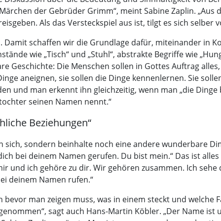
 Märchen der Gebrüder Grimm“, meint Sabine Zaplin. „Aus 
sgeben. Als das Versteckspiel aus ist, tilgt es sich selber 
 Damit schaffen wir die Grundlage dafür, miteinander in 
enstände wie „Tisch“ und „Stuhl“, abstrakte Begriffe wie „Hu
are Geschichte: Die Menschen sollen in Gottes Auftrag alles
Dinge aneignen, sie sollen die Dinge kennenlernen. Sie solle
en und man erkennt ihn gleichzeitig, wenn man „die Dinge 
stochter seinen Namen nennt.“
liche Beziehungen“
an sich, sondern beinhalte noch eine andere wunderbare D
 dich bei deinem Namen gerufen. Du bist mein.“ Das ist alles
mir und ich gehöre zu dir. Wir gehören zusammen. Ich sehe d
 bei deinem Namen rufen.“
h bevor man zeigen muss, was in einem steckt und welche Fä
angenommen“, sagt auch Hans-Martin Köbler. „Der Name ist