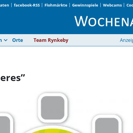
Daten
facebook-RSS
Flohmärkte
Gewinnspiele
Webcams
Coo
„Es gibt nichts Schö
expand_more
n
Orte
Team Rynkeby
Anzei
neres”