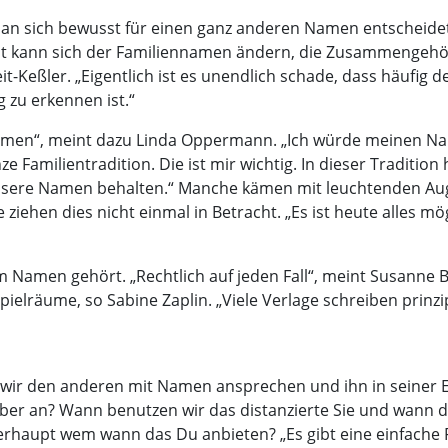
n sich bewusst für einen ganz anderen Namen entscheidet
irat kann sich der Familiennamen ändern, die Zusammengehör
eit-Keßler. „Eigentlich ist es unendlich schade, dass häufig
 zu erkennen ist.“
Namen“, meint dazu Linda Oppermann. „Ich würde meinen Na
Familientradition. Die ist mir wichtig. In dieser Tradition
unsere Namen behalten.“ Manche kämen mit leuchtenden Aug
hen dies nicht einmal in Betracht. „Es ist heute alles mög
m Namen gehört. „Rechtlich auf jeden Fall“, meint Susanne Br
elräume, so Sabine Zaplin. „Viele Verlage schreiben prinzipie
wir den anderen mit Namen ansprechen und ihn in seiner E
er an? Wann benutzen wir das distanzierte Sie und wann da
erhaupt wem wann das Du anbieten? „Es gibt eine einfache F