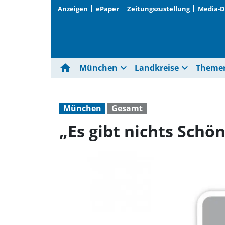
Anzeigen
ePaper
Zeitungszustellung
Media-
home
expand_more
expand_more
München
Landkreise
Theme
München
Gesamt
„Es gibt nichts Schö