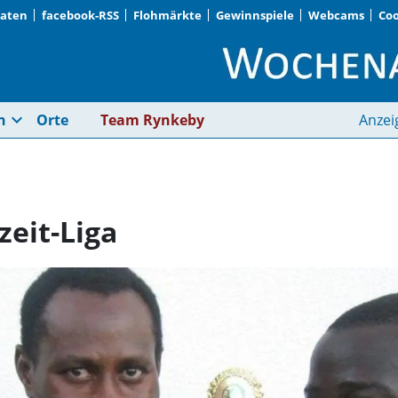
Daten
facebook-RSS
Flohmärkte
Gewinnspiele
Webcams
Coo
Sie wollen in die Frei
expand_more
n
Orte
Team Rynkeby
Anzei
zeit-Liga