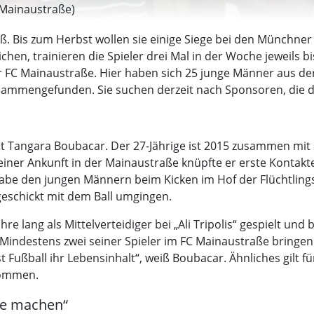
_Mainaustraße)
ß. Bis zum Herbst wollen sie einige Siege bei den Münchner 
ichen, trainieren die Spieler drei Mal in der Woche jeweils 
r FC Mainaustraße. Hier haben sich 25 junge Männer aus de
sammengefunden. Sie suchen derzeit nach Sponsoren, die di
ist Tangara Boubacar. Der 27-Jährige ist 2015 zusammen mit
er Ankunft in der Mainaustraße knüpfte er erste Kontakte 
abe den jungen Männern beim Kicken im Hof der Flüchtling
 geschickt mit dem Ball umgingen.
re lang als Mittelverteidiger bei „Ali Tripolis“ gespielt und
indestens zwei seiner Spieler im FC Mainaustraße bringen 
st Fußball ihr Lebensinhalt“, weiß Boubacar. Ähnliches gilt für
kommen.
ze machen“