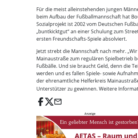
Für die meist alleinstehenden jungen Männer
beim Aufbau der Fußballmannschaft hat Bou
Sozialprojekt ist 2002 vom Deutschen Fußba
„buntkicktgut“ an einer Schulung zum Stree
ersten Freundschafts-Spiele absolviert.
Jetzt strebt die Mannschaft nach mehr. „Wi
Mainaustraße zum regulären Spielbetrieb be
Fußbälle. Und sie braucht Geld, denn die T
werden und es fallen Spiele- sowie Aufnahm
der ehrenamtliche Helferkreis Mainaustraße
Unterstützer zu gewinnen. Weitere Inform
email