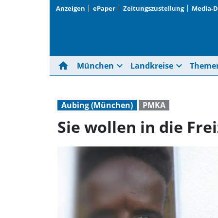
Anzeigen
ePaper
Zeitungszustellung
Media-
home
expand_more
expand_more
München
Landkreise
Theme
Aubing (München)
PMKA
Sie wollen in die Frei