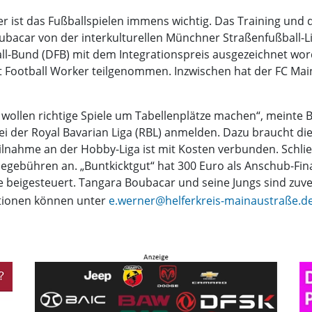
 ist das Fußballspielen immens wichtig. Das Training und die
bacar von der interkulturellen Münchner Straßenfußball-
ll-Bund (DFB) mit dem Integrationspreis ausgezeichnet wor
t Football Worker teilgenommen. Inzwischen hat der FC Main
r wollen richtige Spiele um Tabellenplätze machen“, meint
i der Royal Bavarian Liga (RBL) anmelden. Dazu braucht di
eilnahme an der Hobby-Liga ist mit Kosten verbunden. Schlie
egebühren an. „Buntkicktgut“ hat 300 Euro als Anschub-Fin
 beigesteuert. Tangara Boubacar und seine Jungs sind zuve
ationen können unter
e.werner@helferkreis-mainaustraße.d