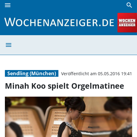
menu
search
Minah Koo spielt Orgelmatinee | Wochenanzeiger
menu
Minah Koo spiel
Sendling (München)
Veröffentlicht am 05.05.2016 19:41
Minah Koo spielt Orgelmatinee