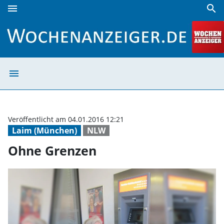
menu
search
Ohne Grenzen | Wochenanzeiger
menu
Ohne Grenzen |
Veröffentlicht am 04.01.2016 12:21
Laim (München)
NLW
Ohne Grenzen