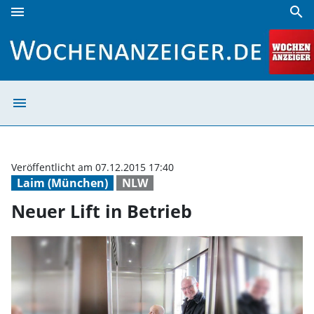
menu
search
Neuer Lift in Betrieb | Wochenanzeiger
menu
Neuer Lift in Be
Veröffentlicht am 07.12.2015 17:40
Laim (München)
NLW
Neuer Lift in Betrieb