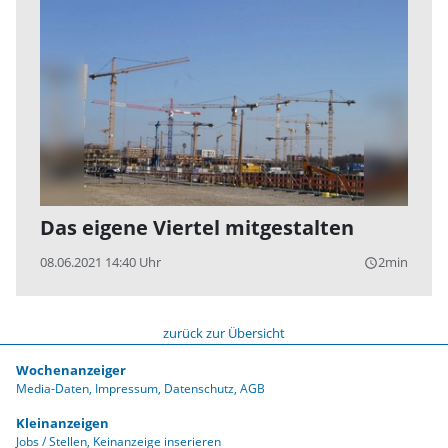
Das eigene Viertel mitgestalten
08.06.2021 14:40 Uhr
2min
query_builder
zurück zur Übersicht
Wochenanzeiger
Media-Daten
Impressum
Datenschutz
AGB
Kleinanzeigen
Jobs / Stellen
Keinanzeige inserieren