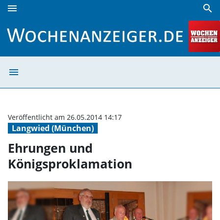
menu
search
Ehrungen und Königsproklamation | Wochenanzeiger
menu
Ehrungen und K
Veröffentlicht am 26.05.2014 14:17
Langwied (München)
Ehrungen und
Königsproklamation