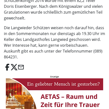
Schützenkönigin 2014 wurde mit einem 82,2 Teiler
Doris Eisenberger. Nach dem Königswalzer und vielen
Gratulationen wurde schließlich zum gemütlichen Teil
gewechselt.
Die Langwieder Schützen weisen noch darauf hin, dass
in den Sommermonaten nur dienstags ab 19.30 Uhr im
Keller des Landgasthofes Langwied geschossen wird.
Wer Interesse hat, kann gerne vorbeischauen.
Auskunft gibt es auch unter der Telefonnummer (089)
864231.
email