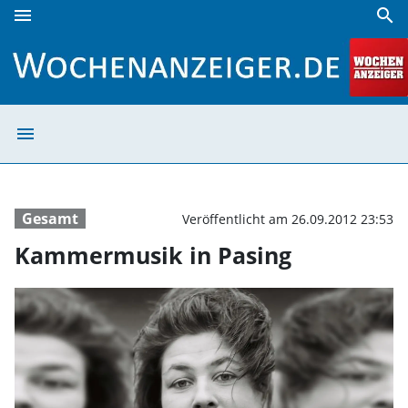
menu
search
Kammermusik in Pasing | Wochenanzeiger
menu
Kammermusik in
Gesamt
Veröffentlicht am 26.09.2012 23:53
Kammermusik in Pasing