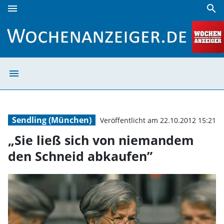
menu
search
„Sie ließ sich von niemandem den Schneid abkaufen” | Wo
menu
„Sie ließ sich 
Sendling (München)
Veröffentlicht am 22.10.2012 15:21
„Sie ließ sich von niemandem
den Schneid abkaufen”