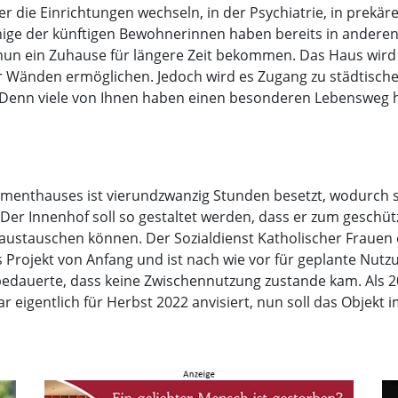
die Einrichtungen wechseln, in der Psychiatrie, in prekär
Einige der künftigen Bewohnerinnen haben bereits in ander
 nun ein Zuhause für längere Zeit bekommen. Das Haus wir
 Wänden ermöglichen. Jedoch wird es Zugang zu städtischen
enn viele von Ihnen haben einen besonderen Lebensweg hi
ementhauses ist vierundzwanzig Stunden besetzt, wodurch s
Der Innenhof soll so gestaltet werden, dass er zum geschüt
stauschen können. Der Sozialdienst Katholischer Frauen e.
Projekt von Anfang und ist nach wie vor für geplante Nutz
 bedauerte, dass keine Zwischennutzung zustande kam. Als 
 eigentlich für Herbst 2022 anvisiert, nun soll das Objekt i