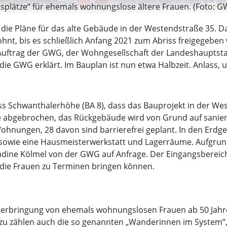
splätze“ für ehemals wohnungslose ältere Frauen. (Foto:
die Pläne für das alte Gebäude in der Westendstraße 35. Da
ohnt, bis es schließlich Anfang 2021 zum Abriss freigegebe
uftrag der GWG, der Wohngesellschaft der Landeshauptsta
die GWG erklärt. Im Bauplan ist nun etwa Halbzeit. Anlass,
ss Schwanthalerhöhe (BA 8), dass das Bauprojekt in der We
gebrochen, das Rückgebäude wird von Grund auf saniert. 
ngen, 28 davon sind barrierefrei geplant. In den Erdgesch
sowie eine Hausmeisterwerkstatt und Lagerräume. Aufgrun
Nadine Kölmel von der GWG auf Anfrage. Der Eingangsberei
 die Frauen zu Terminen bringen können.
terbringung von ehemals wohnungslosen Frauen ab 50 Jahre
erzu zählen auch die so genannten „Wanderinnen im System”,