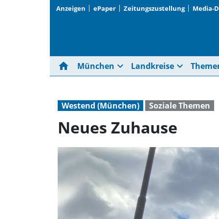
Anzeigen
ePaper
Zeitungszustellung
Media-
home
expand_more
expand_more
München
Landkreise
Theme
Westend (München)
Soziale Themen
Neues Zuhause