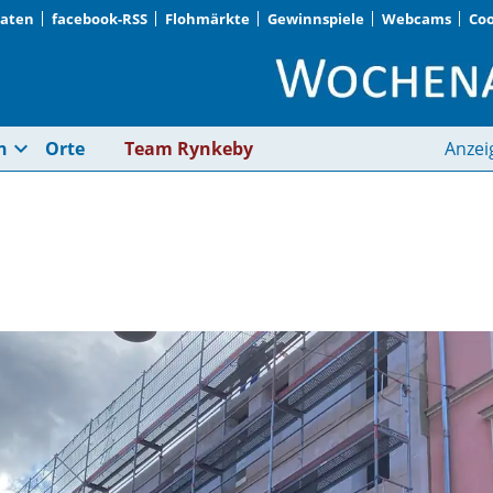
Daten
facebook-RSS
Flohmärkte
Gewinnspiele
Webcams
Coo
Neues Zuhause | Wo
expand_more
n
Orte
Team Rynkeby
Anzei