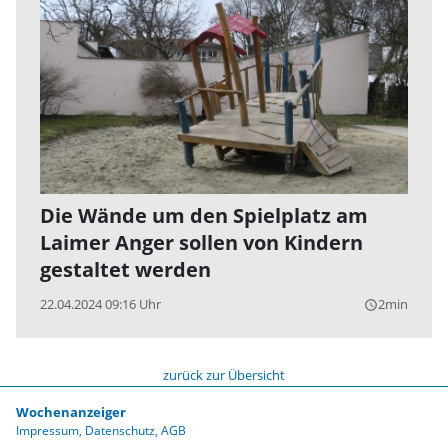
Die Wände um den Spielplatz am
Laimer Anger sollen von Kindern
gestaltet werden
22.04.2024 09:16 Uhr
2min
query_builder
zurück zur Übersicht
Wochenanzeiger
Impressum
Datenschutz
AGB