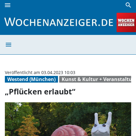
menu
search
„Pflücken erlaubt“ | Wochenanzeiger
menu
„Pflücken erlau
Veröffentlicht am 03.04.2023 10:03
Westend (München)
Kunst & Kultur + Veranstaltu
„Pflücken erlaubt“