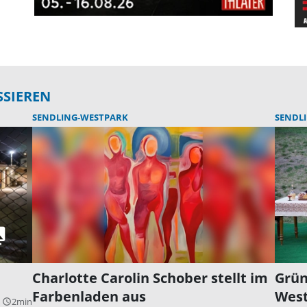
SSIEREN
SENDLING-WESTPARK
SENDL
Charlotte Carolin Schober stellt im
Grün
Farbenladen aus
Wes
2min
query_builder