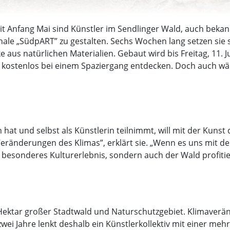
t Anfang Mai sind Künstler im Sendlinger Wald, auch bekannt
nale „SüdpART” zu gestalten. Sechs Wochen lang setzen sie
 aus natürlichen Materialien. Gebaut wird bis Freitag, 11. J
und kostenlos bei einem Spaziergang entdecken. Doch auch 
n hat und selbst als Künstlerin teilnimmt, will mit der Kuns
eränderungen des Klimas”, erklärt sie. „Wenn es uns mit d
in besonderes Kulturerlebnis, sondern auch der Wald profitie
 Hektar großer Stadtwald und Naturschutzgebiet. Klimaverä
 zwei Jahre lenkt deshalb ein Künstlerkollektiv mit einer m