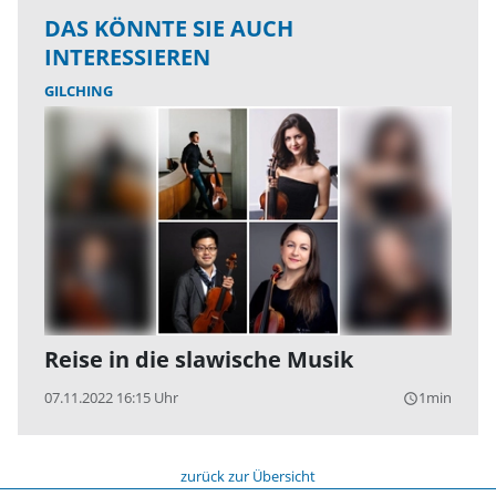
DAS KÖNNTE SIE AUCH
INTERESSIEREN
GILCHING
Reise in die slawische Musik
07.11.2022 16:15 Uhr
1min
query_builder
zurück zur Übersicht