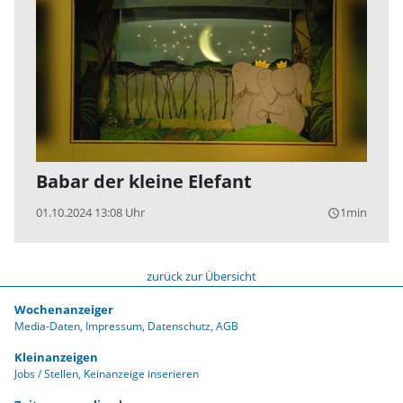
Babar der kleine Elefant
01.10.2024 13:08 Uhr
1min
query_builder
zurück zur Übersicht
Wochenanzeiger
Media-Daten
Impressum
Datenschutz
AGB
Kleinanzeigen
Jobs / Stellen
Keinanzeige inserieren