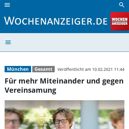
menu
search
Für mehr Miteinander und gegen Vereinsamung | Wochena
menu
Für mehr Mitei
München
Gesamt
Veröffentlicht am 10.02.2021 11:44
Für mehr Miteinander und gegen
Vereinsamung