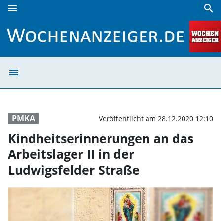
menu
search
Kindheitserinnerungen an das Arbeitslager II in der Ludwi
menu
Kindheitserinner
PMKA
Veröffentlicht am 28.12.2020 12:10
Kindheitserinnerungen an das
Arbeitslager II in der
Ludwigsfelder Straße