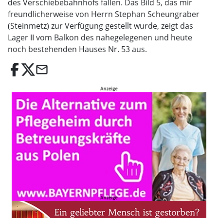
des Verschiebebahnhofs fallen. Das Bild 5, das mir
freundlicherweise von Herrn Stephan Scheungraber
(Steinmetz) zur Verfügung gestellt wurde, zeigt das
Lager II vom Balkon des nahegelegenen und heute
noch bestehenden Hauses Nr. 53 aus.
email