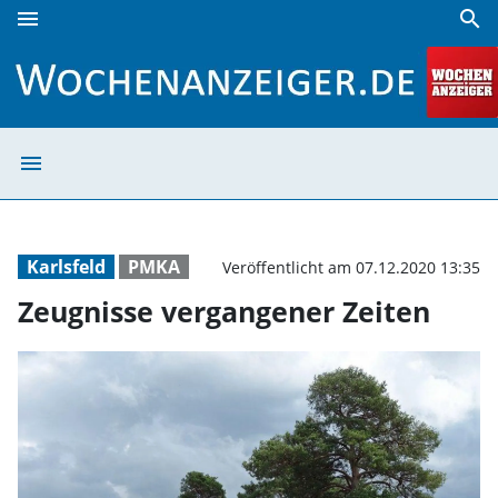
menu
search
Zeugnisse vergangener Zeiten | Wochenanzeiger
menu
Zeugnisse verga
Karlsfeld
PMKA
Veröffentlicht am 07.12.2020 13:35
Zeugnisse vergangener Zeiten