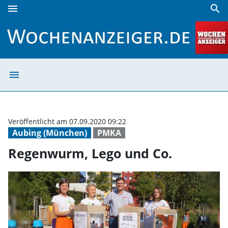
menu
search
Regenwurm, Lego und Co. | Wochenanzeiger
menu
Regenwurm, Leg
Veröffentlicht am 07.09.2020 09:22
Aubing (München)
PMKA
Regenwurm, Lego und Co.