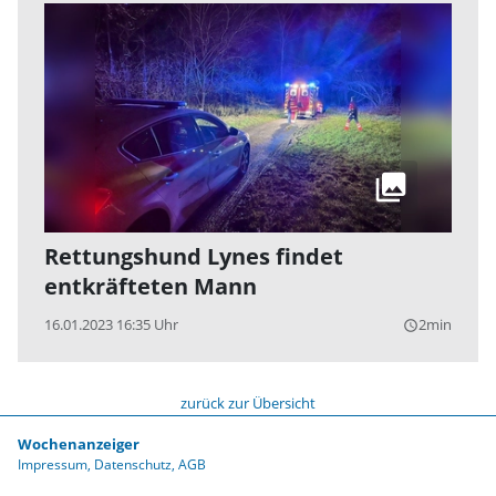
Rettungshund Lynes findet
entkräfteten Mann
16.01.2023 16:35 Uhr
2min
query_builder
zurück zur Übersicht
Wochenanzeiger
Impressum
Datenschutz
AGB