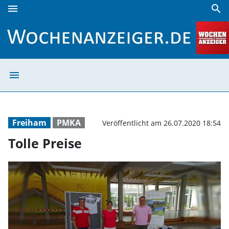
menu
search
Tolle Preise | Wochenanzeiger
menu
Tolle Preise | 
Freiham
PMKA
Veröffentlicht am 26.07.2020 18:54
Tolle Preise