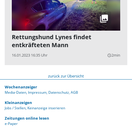
Rettungshund Lynes findet
entkräfteten Mann
16.01.2023 16:35 Uhr
2min
query_builder
zurück zur Übersicht
Wochenanzeiger
Media-Daten
Impressum
Datenschutz
AGB
Kleinanzeigen
Jobs / Stellen
Keinanzeige inserieren
Zeitungen online lesen
e-Paper